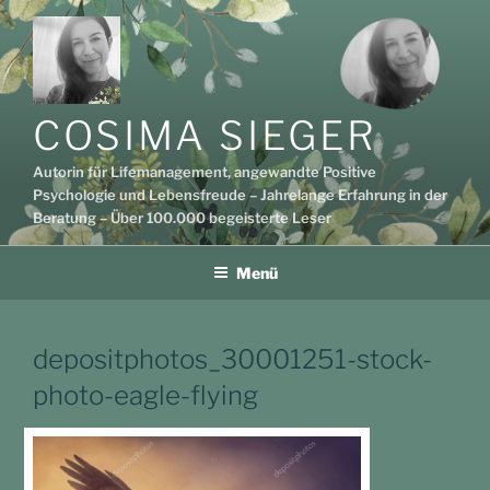
Zum
Inhalt
springen
COSIMA SIEGER
Autorin für Lifemanagement, angewandte Positive
Psychologie und Lebensfreude – Jahrelange Erfahrung in der
Beratung – Über 100.000 begeisterte Leser
Menü
depositphotos_30001251-stock-
photo-eagle-flying