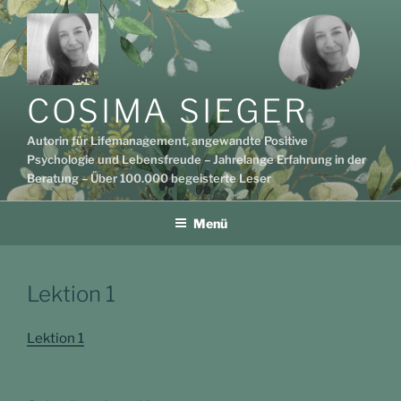
Zum
Inhalt
springen
COSIMA SIEGER
Autorin für Lifemanagement, angewandte Positive
Psychologie und Lebensfreude – Jahrelange Erfahrung in der
Beratung – Über 100.000 begeisterte Leser
Menü
Lektion 1
Lektion 1