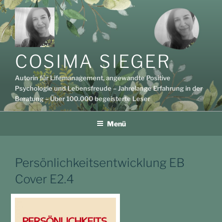
Zum
Inhalt
springen
COSIMA SIEGER
Autorin für Lifemanagement, angewandte Positive
Psychologie und Lebensfreude – Jahrelange Erfahrung in der
Beratung – Über 100.000 begeisterte Leser
Menü
Persönlichkeitsentwicklung EB
Cover E2.4