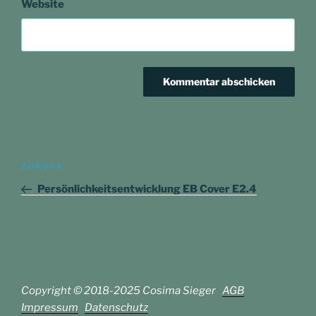
Website
Beitragsnavigation
Vorheriger
ZURÜCK
Beitrag
Persönlichkeitsentwicklung EB Cover E2.4
Copyright © 2018-2025 Cosima Sieger
AGB
Impressum
Datenschutz