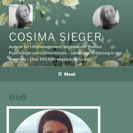
Zum
Inhalt
springen
COSIMA SIEGER
Autorin für Lifemanagement, angewandte Positive
Psychologie und Lebensfreude – Jahrelange Erfahrung in der
Beratung – Über 100.000 begeisterte Leser
Menü
Bild9