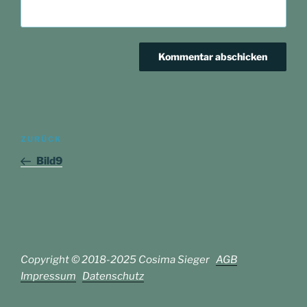
Beitragsnavigation
Vorheriger
ZURÜCK
Beitrag
Bild9
Copyright © 2018-2025 Cosima Sieger
AGB
Impressum
Datenschutz