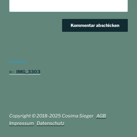
Beitragsnavigation
Vorheriger
ZURÜCK
Beitrag
IMG_3303
Copyright © 2018-2025 Cosima Sieger
AGB
Impressum
Datenschutz