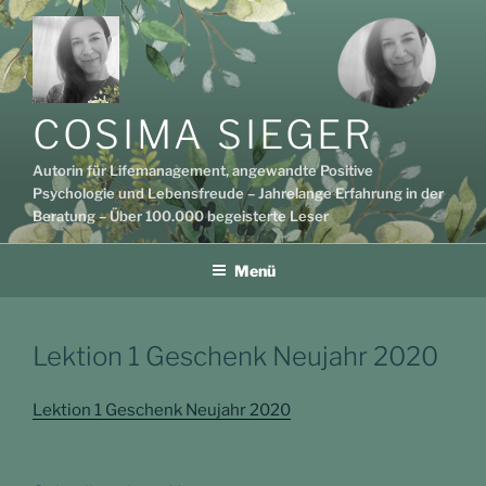
Zum
Inhalt
springen
COSIMA SIEGER
Autorin für Lifemanagement, angewandte Positive
Psychologie und Lebensfreude – Jahrelange Erfahrung in der
Beratung – Über 100.000 begeisterte Leser
Menü
Lektion 1 Geschenk Neujahr 2020
Lektion 1 Geschenk Neujahr 2020