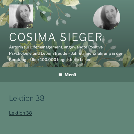
Zum
Inhalt
springen
COSIMA SIEGER
Autorin für Lifemanagement, angewandte Positive
Psychologie und Lebensfreude – Jahrelange Erfahrung in der
Beratung – Über 100.000 begeisterte Leser
Menü
Lektion 38
Lektion 38