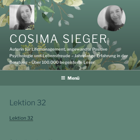
Zum
Inhalt
springen
COSIMA SIEGER
Autorin für Lifemanagement, angewandte Positive
Psychologie und Lebensfreude – Jahrelange Erfahrung in der
Beratung – Über 100.000 begeisterte Leser
Menü
Lektion 32
Lektion 32