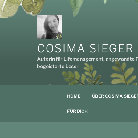
Zum
Inhalt
springen
COSIMA SIEGER
Autorin für Lifemanagement, angewandte Po
begeisterte Leser
HOME
ÜBER COSIMA SIEGE
FÜR DICH!